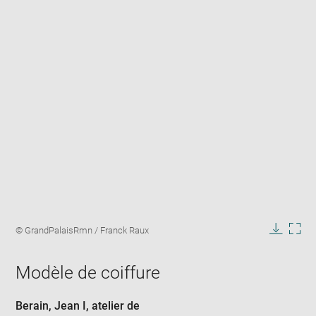
Enlarge
image
Image
© GrandPalaisRmn / Franck Raux
in
caption:
Downlo
Enla
new
image
ima
window
Modèle de coiffure
in
new
win
Berain, Jean I
, atelier de