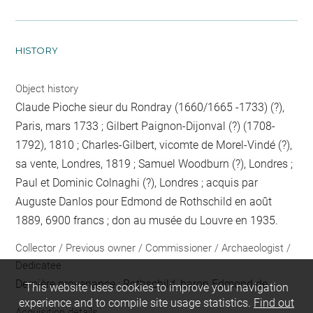
HISTORY
Object history
Claude Pioche sieur du Rondray (1660/1665 -1733) (?),
Paris, mars 1733 ; Gilbert Paignon-Dijonval (?) (1708-
1792), 1810 ; Charles-Gilbert, vicomte de Morel-Vindé (?),
sa vente, Londres, 1819 ; Samuel Woodburn (?), Londres ;
Paul et Dominic Colnaghi (?), Londres ; acquis par
Auguste Danlos pour Edmond de Rothschild en août
1889, 6900 francs ; don au musée du Louvre en 1935.
Collector / Previous owner / Commissioner / Archaeologist /
Dedicatee
Dernière provenance : Rothschild, baron Edmond de
This website uses cookies to improve your navigation
experience and to compile site usage statistics.
Find out
Acquisition details