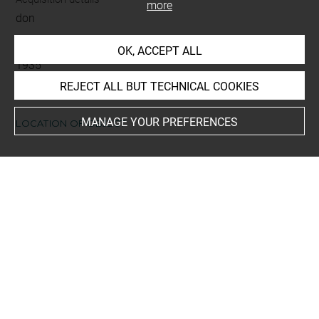
more
don
Acquisition date
OK, ACCEPT ALL
1935
REJECT ALL BUT TECHNICAL COOKIES
MANAGE YOUR PREFERENCES
LOCATION OF OBJECT
Current location
Réserve Edmond de Rothschild
Recueil de dessins : Costumes des Fêtes, Mascarades.
Théâtres, etc., de Louis XIV - Tome X - 2505 DR à 2627
DR
This artwork is on view by appointment in the reference
room for prints and drawings