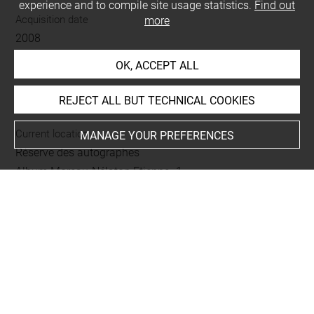
experience and to compile site usage statistics.
Find out
Acquisition date
more
2008
OK, ACCEPT ALL
LOCATION OF OBJECT
REJECT ALL BUT TECHNICAL COOKIES
Current location
MANAGE YOUR PREFERENCES
Réserve des autographes
Album Moreau-Nélaton Etienne -1-
Folio 3
rapporté au recto
This artwork is on view by appointment in the reference
room for prints and drawings