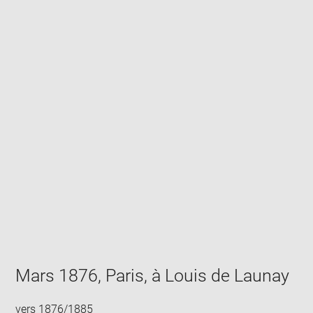
Enlarge
image
in
new
window
Mars 1876, Paris, à Louis de Launay
vers 1876/1885