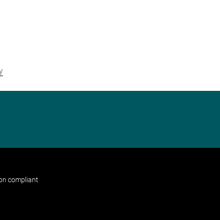
y
non compliant