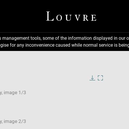
ns management tools, some of the information displayed in our o
gise for any inconvenience caused while normal service is being
Download
Enlarge
image
image
in
new
window