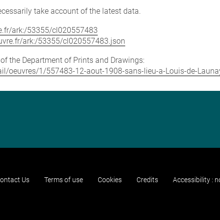
cessarily take account of the latest data.
vre.fr/ark:/53355/cl020557483
louvre.fr/ark:/53355/cl020557483.json
e of the Department of Prints and Drawings:
etail/oeuvres/1/557483-12-aout-1908-sans-lieu-a-Louis-de-Launa
ontact Us
Terms of use
Cookies
Credits
Accessibility : 