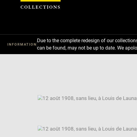
Cookies management panel
Due to the complete redesign of our collectio
INFORMATION
can be found, may not be up to date. We apolo
Download
Next
Previous
Enlarge
image
Enlarge
in
image
Enlarge
new
in
image
Image
window
new
in
caption:
window
new
SKIP IMAGE CAROUSEL
window