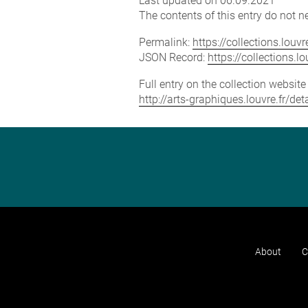
Last updated on 06.09.2021
The contents of this entry do not ne
Permalink:
https://collections.lou
JSON Record:
https://collections.
Full entry on the collection websit
http://arts-graphiques.louvre.fr/d
About
C