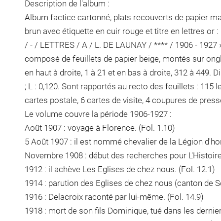
Description de l'album :
Album factice cartonné, plats recouverts de papier mar
brun avec étiquette en cuir rouge et titre en lettre
/ - / LETTRES / A / L. DE LAUNAY / **** / 1906 - 1927 ». H
composé de feuillets de papier beige, montés sur ongl
en haut à droite, 1 à 21 et en bas à droite, 312 à 449. D
; L : 0,120. Sont rapportés au recto des feuillets : 115 
cartes postale, 6 cartes de visite, 4 coupures de presse
Le volume couvre la période 1906-1927 :
Août 1907 : voyage à Florence. (Fol. 1.10)
5 Août 1907 : il est nommé chevalier de la Légion d'hon
Novembre 1908 : début des recherches pour L'Histoire d
1912 : il achève Les Eglises de chez nous. (Fol. 12.1)
1914 : parution des Eglises de chez nous (canton de So
1916 : Delacroix raconté par lui-même. (Fol. 14.9)
1918 : mort de son fils Dominique, tué dans les dernie