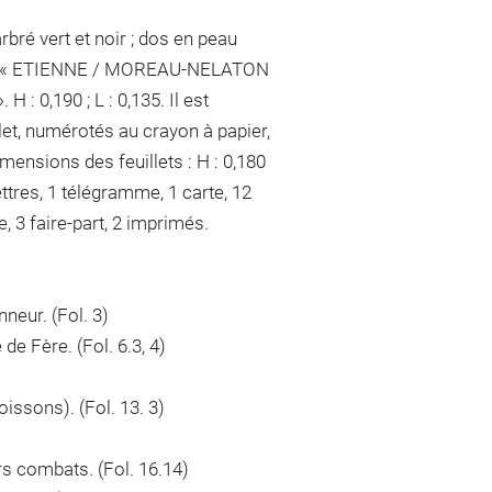
bré vert et noir ; dos en peau
s or : « ETIENNE / MOREAU-NELATON
 : 0,190 ; L : 0,135. Il est
et, numérotés au crayon à papier,
imensions des feuillets : H : 0,180
lettres, 1 télégramme, 1 carte, 12
, 3 faire-part, 2 imprimés.
neur. (Fol. 3)
e Fère. (Fol. 6.3, 4)
issons). (Fol. 13. 3)
rs combats. (Fol. 16.14)