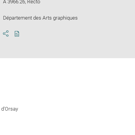
A 3966.26, Recto
Département des Arts graphiques
Download
Share
pdf
 d'Orsay