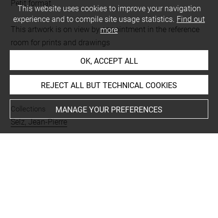
Petit format
This website uses cookies to improve your navigation
experience and to compile site usage statistics.
Find out
This artwork is on view by appointment in the reference
more
room for prints and drawings
OK, ACCEPT ALL
INDEX
REJECT ALL BUT TECHNICAL COOKIES
Collections
MANAGE YOUR PREFERENCES
Selz, Jean-Pierre
Places
Paris, Musée d'Orsay, oeuvre en rapport
Subjects
Gérôme, Jean-Léon, Réception de Condé à Versailles
Techniques