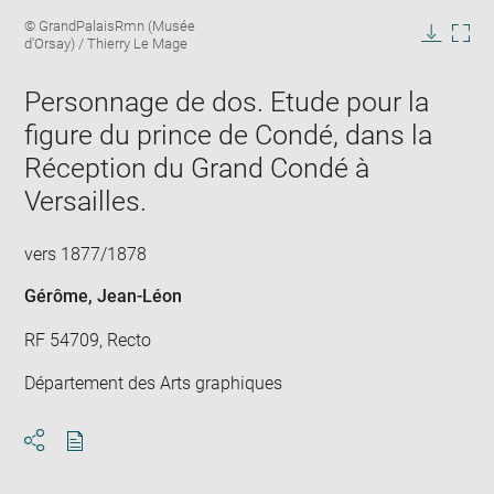
Enlarge
Image
© GrandPalaisRmn (Musée
image
caption:
d'Orsay) / Thierry Le Mage
in
Downlo
Enla
new
image
ima
window
Personnage de dos. Etude pour la
in
new
figure du prince de Condé, dans la
win
Réception du Grand Condé à
Versailles.
vers 1877/1878
Gérôme, Jean-Léon
RF 54709, Recto
Département des Arts graphiques
Download
Share
pdf