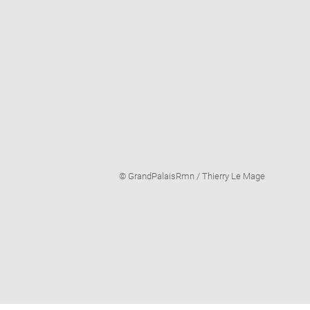
Image
© GrandPalaisRmn / Thierry Le Mage
caption: