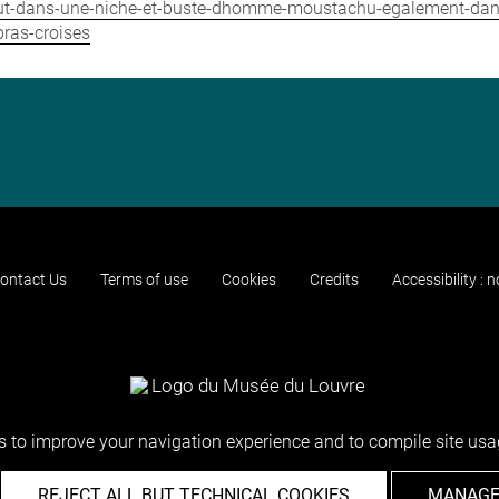
bout-dans-une-niche-et-buste-dhomme-moustachu-egalement-dans
ras-croises
ontact Us
Terms of use
Cookies
Credits
Accessibility : 
 to improve your navigation experience and to compile site usag
REJECT ALL BUT TECHNICAL COOKIES
MANAGE