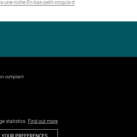
-une-niche-En-bas-petit-croquis-d
non compliant
e statistics.
Find out more
 YOUR PREFERENCES