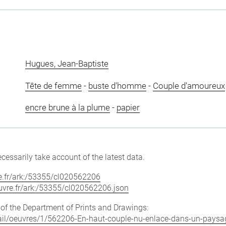
Hugues, Jean-Baptiste
Tête de femme
-
buste d'homme
-
Couple d'amoureux
encre brune à la plume
-
papier
cessarily take account of the latest data.
vre.fr/ark:/53355/cl020562206
louvre.fr/ark:/53355/cl020562206.json
e of the Department of Prints and Drawings:
detail/oeuvres/1/562206-En-haut-couple-nu-enlace-dans-un-pays