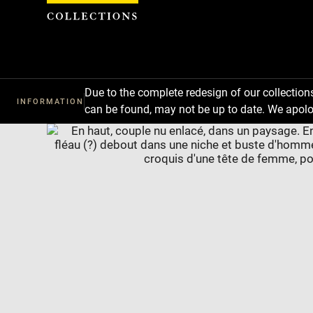
Cookies management panel
Due to the complete redesign of our collectio
INFORMATION
can be found, may not be up to date. We apolo
Download
Next
Previous