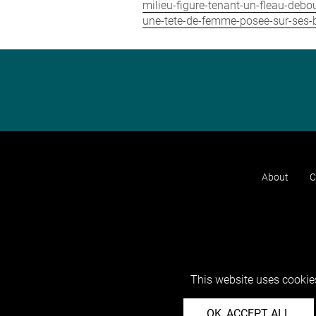
milieu-figure-tenant-un-fleau-de
une-tete-de-femme-posee-sur-ses-b
About
C
This website uses cookies
OK, ACCEPT ALL