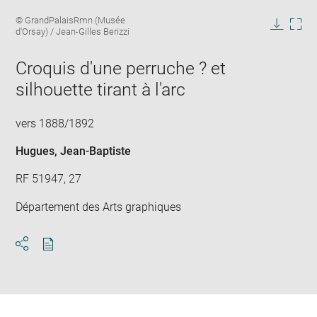
Enlarge
Image
© GrandPalaisRmn (Musée
image
caption:
d'Orsay) / Jean-Gilles Berizzi
in
Downlo
Enla
new
image
ima
window
Croquis d'une perruche ? et
in
new
silhouette tirant à l'arc
win
vers 1888/1892
Hugues, Jean-Baptiste
RF 51947, 27
Département des Arts graphiques
Download
Share
pdf