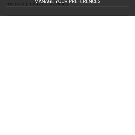
MANAGE YOUR PREFERENCES
room for prints and drawings
INDEX
Collections
Hugues, Jean-Baptiste
Subjects
musicienne
Techniques
papier
-
crayon graphite
Last updated on 12.10.2022
The contents of this entry do not necessarily take
account of the latest data.