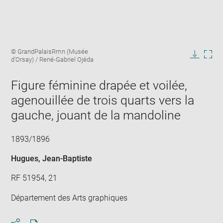
Enlarge
Image
© GrandPalaisRmn (Musée
image
caption:
d'Orsay) / René-Gabriel Ojéda
in
Downlo
Enla
new
image
ima
window
Figure féminine drapée et voilée,
in
new
agenouillée de trois quarts vers la
win
gauche, jouant de la mandoline
1893/1896
Hugues, Jean-Baptiste
RF 51954, 21
Département des Arts graphiques