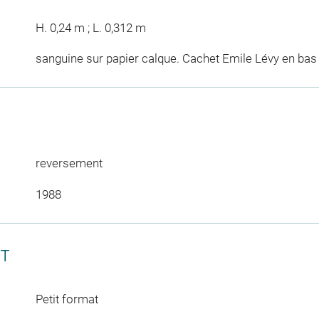
H. 0,24 m ; L. 0,312 m
sanguine sur papier calque. Cachet Emile Lévy en bas 
reversement
1988
CT
Petit format