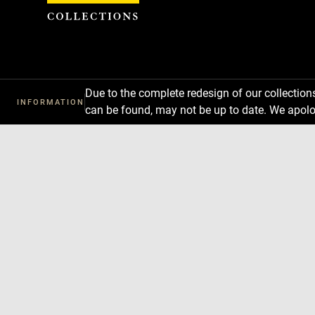
Cookies management panel
Due to the complete redesign of our collectio
INFORMATION
can be found, may not be up to date. We apolo
Download
Next
Previous