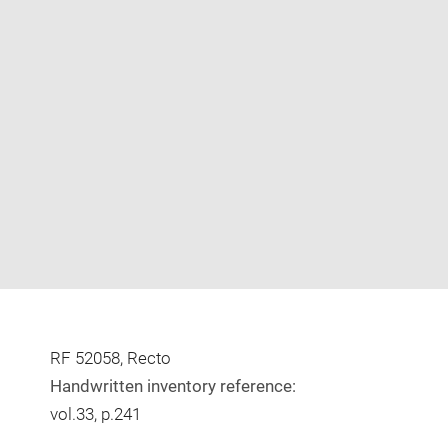
Enlarge
image
in
new
window
RF 52058, Recto
Handwritten inventory reference:
vol.33, p.241