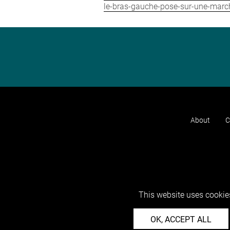
le-bras-gauche-pose-sur-une-march
About
C
This website uses cookies
OK, ACCEPT ALL