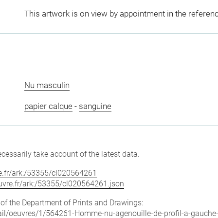
This artwork is on view by appointment in the referen
Nu masculin
papier calque
-
sanguine
cessarily take account of the latest data.
vre.fr/ark:/53355/cl020564261
louvre.fr/ark:/53355/cl020564261.json
e of the Department of Prints and Drawings:
etail/oeuvres/1/564261-Homme-nu-agenouille-de-profil-a-gauche