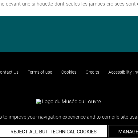
e-devant-une-silhouette-dont-seules-les-jambes-croisees-sont
ontact Us
Terms of use
Cookies
Credits
Accessibility : 
 to improve your navigation experience and to compile site usag
REJECT ALL BUT TECHNICAL COOKIES
MANAGE