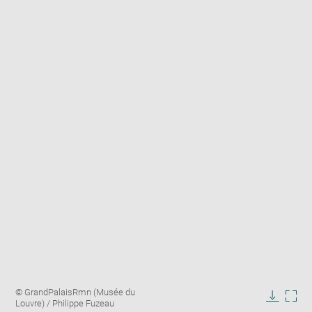
Enlarge
Image
© GrandPalaisRmn (Musée du
image
caption:
Louvre) / Philippe Fuzeau
in
Downlo
Enla