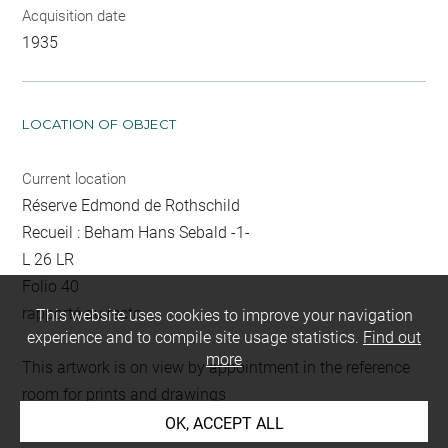
Acquisition date
1935
LOCATION OF OBJECT
Current location
Réserve Edmond de Rothschild
Recueil : Beham Hans Sebald -1-
L 26 LR
Folio 40
rapporté au recto
This website uses cookies to improve your navigation
experience and to compile site usage statistics.
Find out
more
This artwork is on view by appointment in the reference
room for prints and drawings
OK, ACCEPT ALL