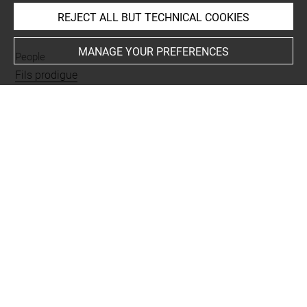
REJECT ALL BUT TECHNICAL COOKIES
INDEX
MANAGE YOUR PREFERENCES
People
Fils prodigue
Subjects
ICONOGRAPHIE RELIGIEUSE
-
Fils prodigue gardant les
pourceaux
-
Parabole de l'Enfant prodigue
Techniques
burin
Last updated on 24.01.2023
The contents of this entry do not necessarily take
account of the latest data.
Permalink:
https://collections.louvre.fr/ark:/53355/cl0205