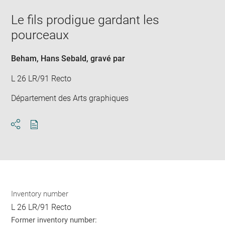
new
image
ima
window
Le fils prodigue gardant les
in
new
pourceaux
win
Beham, Hans Sebald
, gravé par
L 26 LR/91 Recto
Département des Arts graphiques
Download
Share
pdf
Inventory number
L 26 LR/91 Recto
Former inventory number: