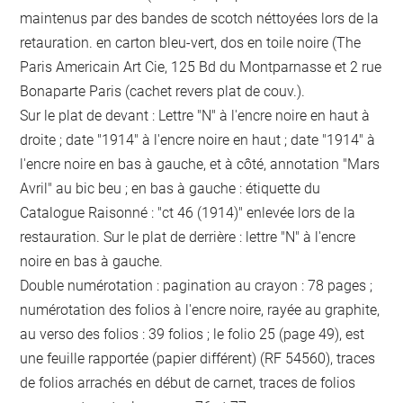
maintenus par des bandes de scotch néttoyées lors de la
retauration. en carton bleu-vert, dos en toile noire (The
Paris Americain Art Cie, 125 Bd du Montparnasse et 2 rue
Bonaparte Paris (cachet revers plat de couv.).
Sur le plat de devant : Lettre "N" à l'encre noire en haut à
droite ; date "1914" à l'encre noire en haut ; date "1914" à
l'encre noire en bas à gauche, et à côté, annotation "Mars
Avril" au bic beu ; en bas à gauche : étiquette du
Catalogue Raisonné : "ct 46 (1914)" enlevée lors de la
restauration. Sur le plat de derrière : lettre "N" à l'encre
noire en bas à gauche.
Double numérotation : pagination au crayon : 78 pages ;
numérotation des folios à l'encre noire, rayée au graphite,
au verso des folios : 39 folios ; le folio 25 (page 49), est
une feuille rapportée (papier différent) (RF 54560), traces
de folios arrachés en début de carnet, traces de folios