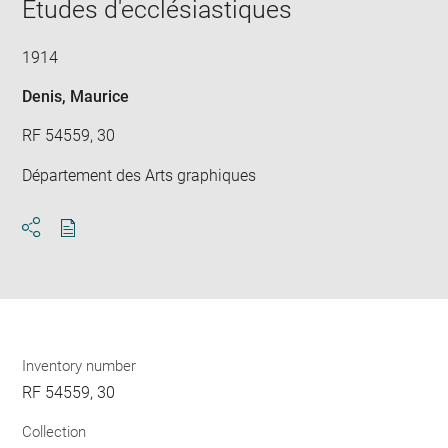
window
Etudes d'ecclésiastiques
in
new
win
1914
Denis, Maurice
RF 54559, 30
Département des Arts graphiques
Download
Share
pdf
Inventory number
RF 54559, 30
Collection