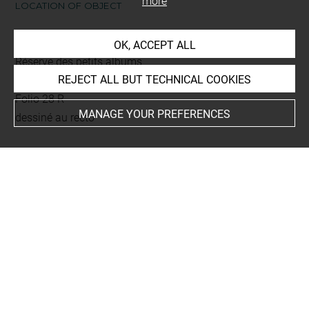
more
LOCATION OF OBJECT
Current location
OK, ACCEPT ALL
Réserve des petits albums
REJECT ALL BUT TECHNICAL COOKIES
Album Denis Maurice - 10 -
Folio 28 R
MANAGE YOUR PREFERENCES
dessiné au recto
This artwork is on view by appointment in the reference
room for prints and drawings
INDEX
Collections
Denis, Paul
-
Denis, Noëlle
-
Denis, Maurice