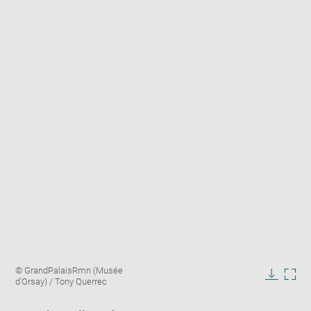
Enlarge
Image
© GrandPalaisRmn (Musée
image
caption:
d'Orsay) / Tony Querrec
in
Downlo
Enla
new
image
ima