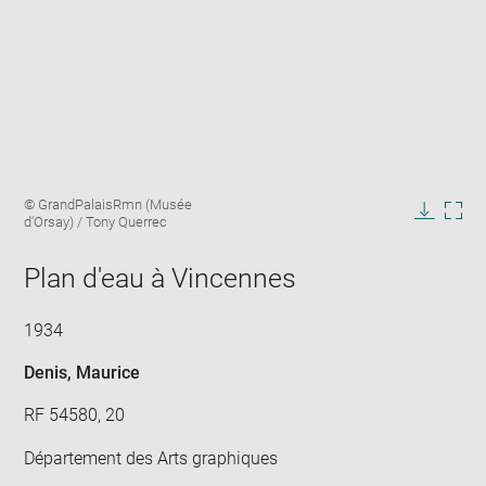
Enlarge
Image
© GrandPalaisRmn (Musée
image
caption:
d'Orsay) / Tony Querrec
in
Downlo
Enla
new
image
ima
window
Plan d'eau à Vincennes
in
new
win
1934
Denis, Maurice
RF 54580, 20
Département des Arts graphiques