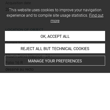
Acquisition date
2007
This website uses cookies to improve your navigation
experience and to compile site usage statistics.
Find out
more
LOCATION OF OBJECT
OK, ACCEPT ALL
Current location
REJECT ALL BUT TECHNICAL COOKIES
Réserve des petits albums
Album Denis Maurice - 24 -
MANAGE YOUR PREFERENCES
Folio 16 R
dessiné au recto
This artwork is on view by appointment in the reference
room for prints and drawings
INDEX