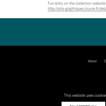
Full entry on the collection websit
http://arts-graphiques.louvre.fr/d
About
C
This website uses cookies