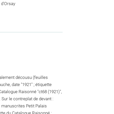
 d'Orsay
alement décousu (feuilles
auche, date "1921" ; étiquette
Catalogue Raisonné "ct68 (1921)",
. Sur le contreplat de devant :
anuscrites Petit Palais
ette du Catalogue Raisonné :