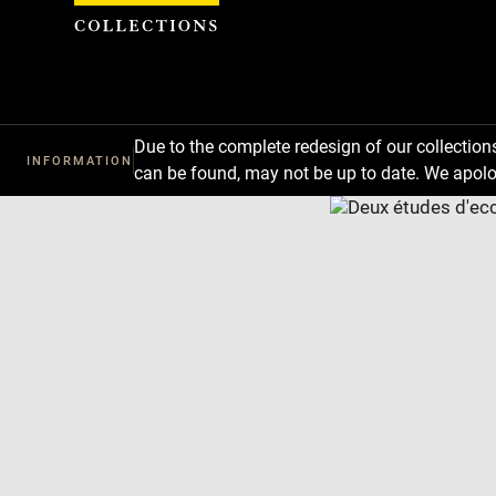
Cookies management panel
Due to the complete redesign of our collectio
INFORMATION
can be found, may not be up to date. We apolo
Download
Next
Previous