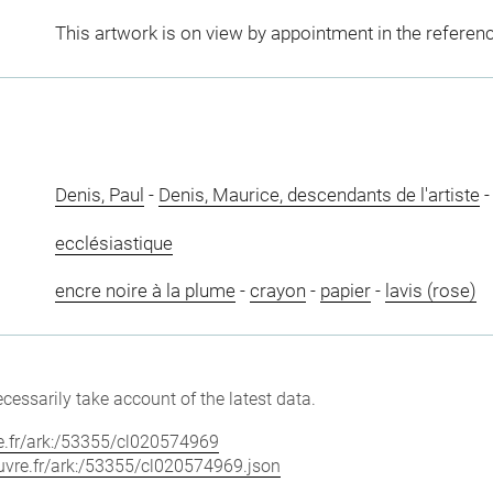
This artwork is on view by appointment in the referen
Denis, Paul
-
Denis, Maurice, descendants de l'artiste
ecclésiastique
encre noire à la plume
-
crayon
-
papier
-
lavis (rose)
cessarily take account of the latest data.
vre.fr/ark:/53355/cl020574969
louvre.fr/ark:/53355/cl020574969.json