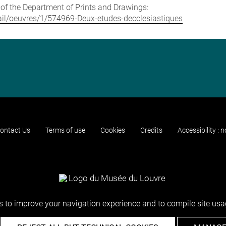
e of the Department of Prints and Drawings:
etail/oeuvres/1/574969-Deux-etudes-decclesiastiques
ontact Us
Terms of use
Cookies
Credits
Accessibility : 
 to improve your navigation experience and to compile site usag