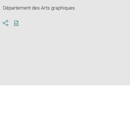
Département des Arts graphiques
Download
Share
pdf