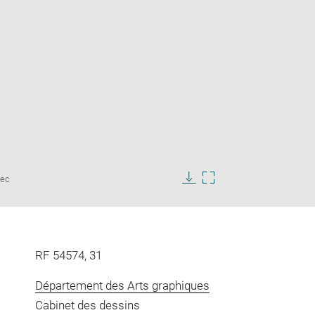
Enlarge
rec
image
Download
Enlarge
in
image
image
new
in
window
new
window
RF 54574, 31
Département des Arts graphiques
Cabinet des dessins