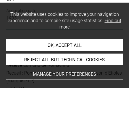
Acquisition date
This website uses cookies to improve your navigation
1935
experience and to compile site usage statistics.
Find out
more
LOCATION OF OBJECT
OK, ACCEPT ALL
Current location
REJECT ALL BUT TECHNICAL COOKIES
Réserve Edmond de Rothschild
Recueil : Pompadour Jeanne Antoinette Poisson d'Etioles
MANAGE YOUR PREFERENCES
(marquise de)
L 207 LR
Folio 5
gravé au recto
This artwork is on view by appointment in the reference
room for prints and drawings