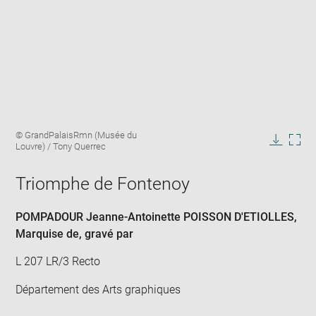
Enlarge
Image
© GrandPalaisRmn (Musée du
image
caption:
Louvre) / Tony Querrec
in
Downlo
Enla
new
image
ima
window
Triomphe de Fontenoy
in
new
win
POMPADOUR Jeanne-Antoinette POISSON D'ETIOLLES,
Marquise de
, gravé par
L 207 LR/3 Recto
Département des Arts graphiques