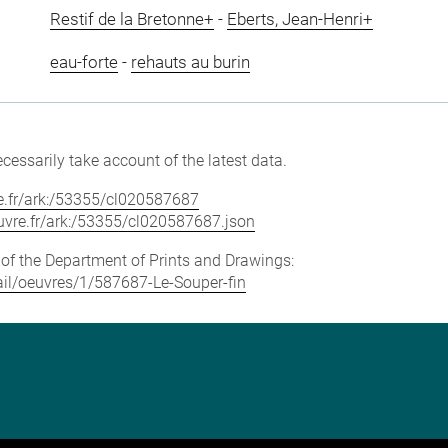
Restif de la Bretonne+
-
Eberts, Jean-Henri+
eau-forte
-
rehauts au burin
cessarily take account of the latest data.
vre.fr/ark:/53355/cl020587687
louvre.fr/ark:/53355/cl020587687.json
e of the Department of Prints and Drawings:
tail/oeuvres/1/587687-Le-Souper-fin