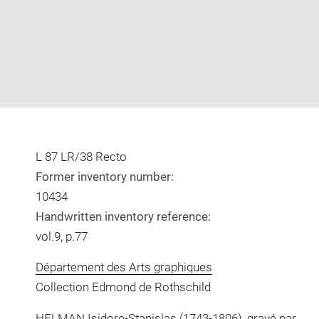
L 87 LR/38 Recto
Former inventory number:
10434
Handwritten inventory reference:
vol.9, p.77
Département des Arts graphiques
Collection Edmond de Rothschild
HELMAN Isidore-Stanislas
(1743-1806), gravé par