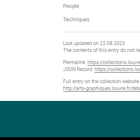
People
Techniques
Last updated on 22.08.2023
The contents of this entry do not ne
Permalink:
https://collections.lou
JSON Record:
https://collections.
Full entry on the collection websit
http://arts-graphiques.louvre.fr/de