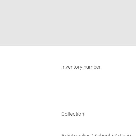
Inventory number
Collection
Artist/maker / School / Artistic