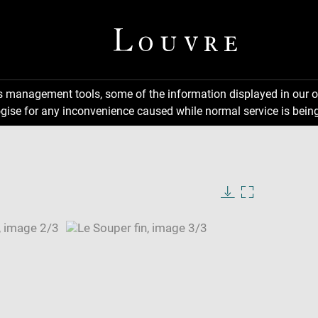
ns management tools, some of the information displayed in our o
gise for any inconvenience caused while normal service is being
Download
Enlarge
image
image
in
new
window