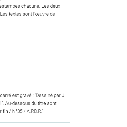
12 estampes chacune. Les deux
Les textes sont l'œuvre de
carré est gravé : 'Dessiné par J.
1'. Au-dessous du titre sont
fin / N°35 / A.P.D.R.'