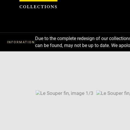
Cookies management panel
Due to the complete redesign of our collectio
INFORMATION
can be found, may not be up to date. We apolo
Download
Next
Previous
Enlarge
image
Enlarge
in
image
Enlarge
new
in
image
Image
window
new
in
caption:
window
new
SKIP IMAGE CAROUSEL
window