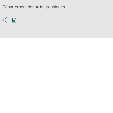
Département des Arts graphiques
Download
Share
pdf