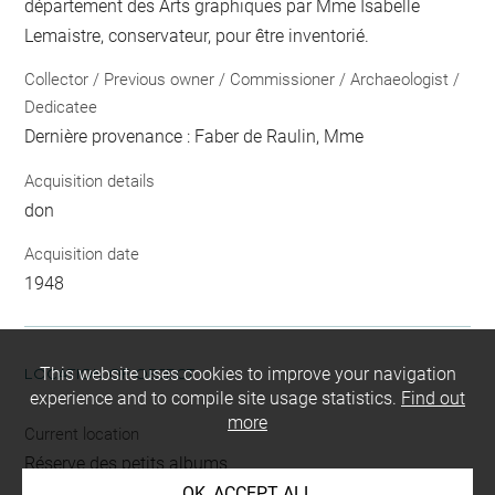
département des Arts graphiques par Mme Isabelle
Lemaistre, conservateur, pour être inventorié.
Collector / Previous owner / Commissioner / Archaeologist /
Dedicatee
Dernière provenance : Faber de Raulin, Mme
Acquisition details
don
Acquisition date
1948
This website uses cookies to improve your navigation
LOCATION OF OBJECT
experience and to compile site usage statistics.
Find out
more
Current location
Réserve des petits albums
OK, ACCEPT ALL
Album Rude Sophie