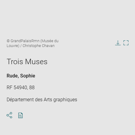
Enlarge
Image
© GrandPalaisRmn (Musée du
image
caption:
Louvre) / Christophe Chavan
in
Downlo
Enla
new
image
ima
window
Trois Muses
in
new
win
Rude, Sophie
RF 54940, 88
Département des Arts graphiques
Download
Share
pdf