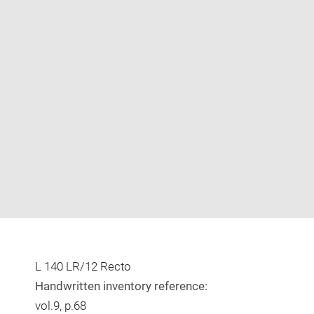
Enlarge
image
in
new
window
L 140 LR/12 Recto
Handwritten inventory reference:
vol.9, p.68