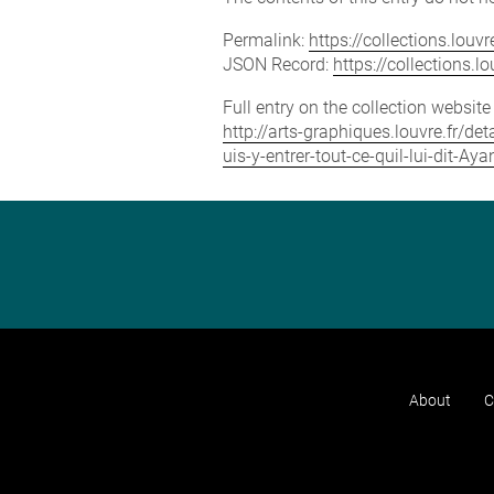
Permalink:
https://collections.lou
JSON Record:
https://collections.
Full entry on the collection websit
http://arts-graphiques.louvre.fr/d
uis-y-entrer-tout-ce-quil-lui-dit-A
About
C