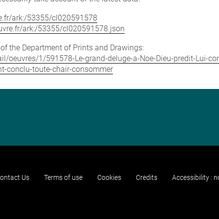
vre.fr/ark:/53355/cl020591578
louvre.fr/ark:/53355/cl020591578.json
e of the Department of Prints and Drawings:
etail/oeuvres/1/591578-Le-grand-deluge-a-Noe-Dieu-predit-Lui-co
yant-conclu-toute-chair-consommer
ontact Us
Terms of use
Cookies
Credits
Accessibility : 