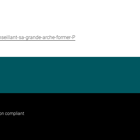
nseillant-sa-grande-arche-former-P
non compliant