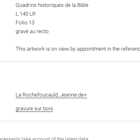
Quadrins historiques de la Bible
L 140 LR
Folio 13
gravé au recto
This artwork is on view by appointment in the referen
La Rochefoucauld, Jeanne de+
gravure sur bois
cessarily take account of the latest data.