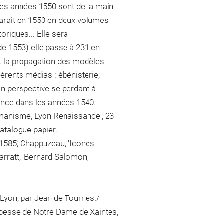
les années 1550 sont de la main
arait en 1553 en deux volumes
riques... Elle sera
e 1553) elle passe à 231 en
nt la propagation des modèles
férents médias : ébénisterie,
en perspective se perdant à
rance dans les années 1540.
umanisme, Lyon Renaissance', 23
catalogue papier.
n, 1585; Chappuzeau, 'Icones
arratt, 'Bernard Salomon,
 Lyon, par Jean de Tournes./
bbesse de Notre Dame de Xaintes,