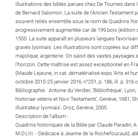
illustrations des bibles parues chez De Tournes dans 
de Bernard Salomon. La suite de l'Ancien Testament p
souvent reliés ensemble sous le nom de Quadrins histo
progressivement augmentée car de 199 bois (édition d
1555. La suite apparaît en plusieurs langues favorisa
gravés lyonnais. Les illustrations sont copiées sur dif
majolique, argenterie. On saisit des vastes paysages 
l'horizon. Cette maîtrise est assez exceptionnel en F
(Maude Lejeune, in cat. dématérialisé expo 'Arts et h
octobre 2015-25 janvier 2016, n°251, p. 186, ill. p. 316 
Bibliographie : Antoine du Verdier, 'Bibliothèque', Lyo
historiae veteris et Novi Testamenti', Genève, 1681; Sh
illustrateur lyonnais', Droz, Genève, 2005.
Description de l'album :
Quadrins historiques de la Bible par Claude Paradin, A
M.D.LIII. - Dédicace à Jeanne de la Rochefoucauld, a