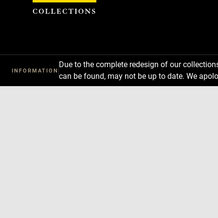
Cookies management panel
Due to the complete redesign of our collectio
INFORMATION
can be found, may not be up to date. We apolo
Download
Next
Previous