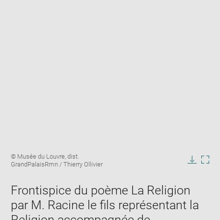
Enlarge
Image
© Musée du Louvre, dist.
image
caption:
GrandPalaisRmn / Thierry Ollivier
in
Downlo
Enla
new
image
ima
window
Frontispice du poème La Religion
in
new
par M. Racine le fils représentant la
win
Religion accompagnée de