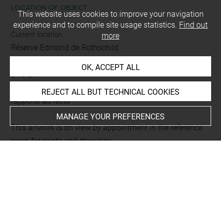
LOCATION OF OBJECT
This website uses cookies to improve your navigation
experience and to compile site usage statistics.
Find out
Current location
more
Réserve Edmond de Rothschild
Recueil : Cochin Fils Charles Nicolas -3- "Oeuvre gravé"
OK, ACCEPT ALL
L 75 LR
Folio 24
REJECT ALL BUT TECHNICAL COOKIES
rapporté au recto
MANAGE YOUR PREFERENCES
This artwork is on view by appointment in the reference
room for prints and drawings
Last updated on 22.07.2025
The contents of this entry do not necessarily take
account of the latest data.
Permalink:
https://collections.louvre.fr/ark:/53355/cl0205