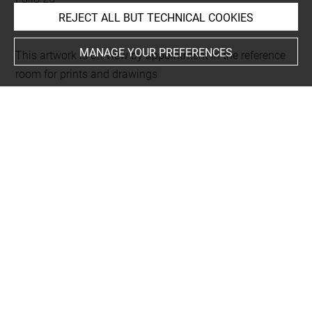
REJECT ALL BUT TECHNICAL COOKIES
gravé au recto
MANAGE YOUR PREFERENCES
This artwork is on view by appointment in the reference
room for prints and drawings
INDEX
Techniques
eau-forte
Last updated on 22.08.2023
The contents of this entry do not necessarily take
account of the latest data.
Permalink:
https://collections.louvre.fr/ark:/53355/cl0205