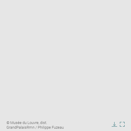
Enlarge
Image
© Musée du Louvre, dist.
image
caption:
GrandPalaisRmn / Philippe Fuzeau
in
Downlo
Enla