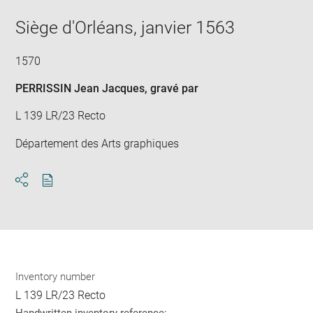
new
image
ima
window
Siège d'Orléans, janvier 1563
in
new
win
1570
PERRISSIN Jean Jacques
, gravé par
L 139 LR/23 Recto
Département des Arts graphiques
Download
Share
pdf
Inventory number
L 139 LR/23 Recto
Handwritten inventory reference: