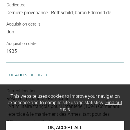
Dedicatee
Dernière provenance : Rothschild, baron Edmond de
Acquisition details
don
Acquisition date
1935
LOCATION OF OBJECT
Current location
This website uses cookies to improve your navigation
Réserve Edmond de Rothschild
experience and to compile site usage statistics.
Find out
L'Art militaire françois pour l'infanterie (1694) Contenant
more
l'exercice & le maniement des Armes, tant pour des
Officiers que des Soldats
OK, ACCEPT ALL
L 163 LR