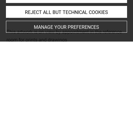
Folio 72
REJECT ALL BUT TECHNICAL COOKIES
gravé au recto
MANAGE YOUR PREFERENCES
This artwork is on view by appointment in the reference
room for prints and drawings
Last updated on 18.12.2025
The contents of this entry do not necessarily take
account of the latest data.
Permalink:
https://collections.louvre.fr/ark:/53355/cl0205
96058
JSON Record:
https://collections.louvre.fr/ark:/53355/cl0
20596058.json
Full entry on the collection website of the Department of
Prints and Drawings:
http://arts-graphiques.louvre.fr/detail/oeuvres/1/596058-