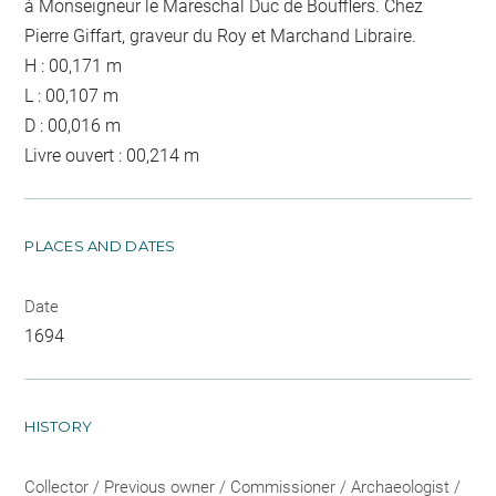
à Monseigneur le Mareschal Duc de Boufflers. Chez
Pierre Giffart, graveur du Roy et Marchand Libraire.
H : 00,171 m
L : 00,107 m
D : 00,016 m
Livre ouvert : 00,214 m
PLACES AND DATES
Date
1694
HISTORY
Collector / Previous owner / Commissioner / Archaeologist /