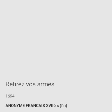
Enlarge
image
in
new
window
Retirez vos armes
1694
ANONYME FRANCAIS XVIIè s (fin)