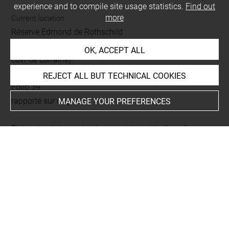
experience and to compile site usage statistics.
Find out
more
Current location
Réserve Edmond de Rothschild
Recueil : Callot Jacques (Combat à la barrière faict en
OK, ACCEPT ALL
covr de Lorraine)
L 167 LR
REJECT ALL BUT TECHNICAL COOKIES
Folio 39
rapporté sur onglet
MANAGE YOUR PREFERENCES
This artwork is on view by appointment in the reference
room for prints and drawings
Last updated on 18.12.2025
The contents of this entry do not necessarily take
account of the latest data.
Permalink:
https://collections.louvre.fr/ark:/53355/cl0205