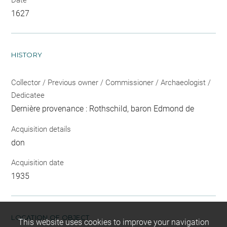
Date
1627
HISTORY
Collector / Previous owner / Commissioner / Archaeologist /
Dedicatee
Dernière provenance : Rothschild, baron Edmond de
Acquisition details
don
Acquisition date
1935
LOCATION OF OBJECT
This website uses cookies to improve your navigation