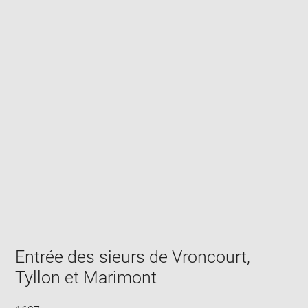
Enlarge
image
in
new
window
Entrée des sieurs de Vroncourt,
Tyllon et Marimont