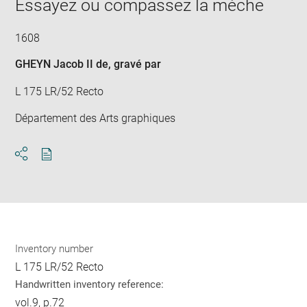
Essayez ou compassez la mèche
in
new
win
1608
GHEYN Jacob II de
, gravé par
L 175 LR/52 Recto
Département des Arts graphiques
Download
Share
pdf
Inventory number
L 175 LR/52 Recto
Handwritten inventory reference:
vol.9, p.72