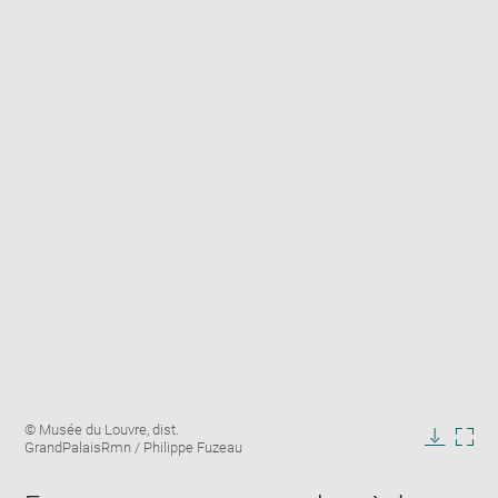
Enlarge
Image
© Musée du Louvre, dist.
image
caption:
GrandPalaisRmn / Philippe Fuzeau
in
Downlo
Enla
new
image
ima
window