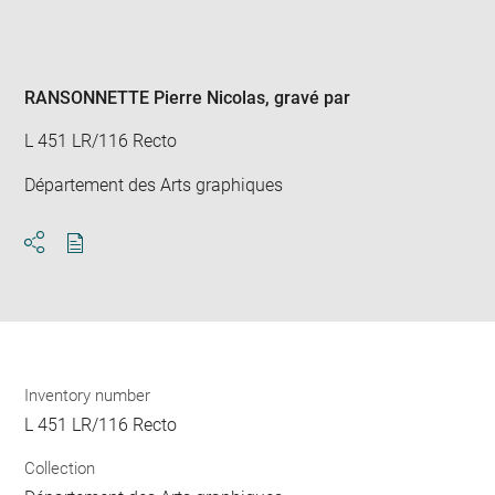
Enlarge
image
in
new
window
RANSONNETTE Pierre Nicolas
, gravé par
L 451 LR/116 Recto
Département des Arts graphiques
Download
Share
pdf
Inventory number
L 451 LR/116 Recto
Collection