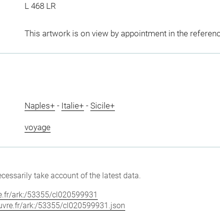
L 468 LR
This artwork is on view by appointment in the referen
Naples+
-
Italie+
-
Sicile+
voyage
cessarily take account of the latest data.
vre.fr/ark:/53355/cl020599931
louvre.fr/ark:/53355/cl020599931.json