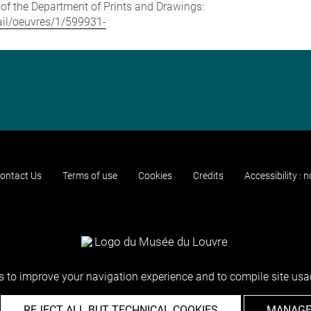
e of the Department of Prints and Drawings:
tail/oeuvres/1/599931-
ontact Us
Terms of use
Cookies
Credits
Accessibility : 
 to improve your navigation experience and to compile site usag
REJECT ALL BUT TECHNICAL COOKIES
MANAGE