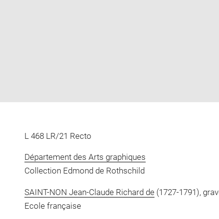
Enlarge
image
in
new
window
L 468 LR/21 Recto
Département des Arts graphiques
Collection Edmond de Rothschild
SAINT-NON Jean-Claude Richard de
(1727-1791), grav
Ecole française