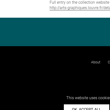
Full entry on the collection websit
http://arts-graphiques.louvre.fr/de
About
C
This website uses cookies
OK, ACCEPT ALL