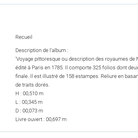
Recueil
Description de l'album :
'Voyage pittoresque ou description des royaumes de Na
édité à Paris en 1785. Il comporte 325 folios dont deux
finale. Il est illustré de 158 estampes. Reliure en basa
de traits dorés.
H : 00,510 m
L : 00,345 m
D : 00,073 m
Livre ouvert : 00,697 m