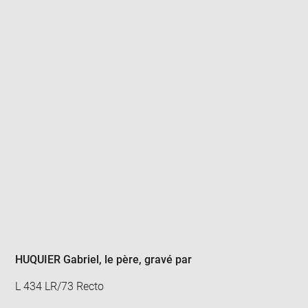
Enlarge
image
in
new
window
HUQUIER Gabriel, le père
, gravé par
L 434 LR/73 Recto