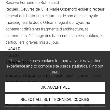
Réserve Edmond de Rothschild
Recueil : Oeuvres de Gille Marie Oppenord ecuier directeur
general des batiments et jardins de son altesse royale
monseigneur le duc d'Orleans regent du royaume
contenant differents fragments d'architecture, et
d'ornements, à l'usage des batiments sacrées, publics, et
particuliers, gravés mis au jour.
L 434 LR
Folio 37
This website uses cookies to improve your navigation
gravé au recto
experience and to compile site usage statistics.
Find out
more
This artwork is on view by appointment in the reference
room for prints and drawings
OK, ACCEPT ALL
REJECT ALL BUT TECHNICAL COOKIES
Last updated on 23.12.2025
The contents of this entry do not necessarily take