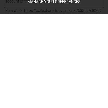
account of the latest data.
MANAGE YOUR PREFERENCES
Permalink:
https://collections.louvre.fr/ark:/53355/cl0206
16603
JSON Record:
https://collections.louvre.fr/ark:/53355/cl0
20616603.json
Full entry on the collection website of the Department of
Prints and Drawings:
http://arts-graphiques.louvre.fr/detail/oeuvres/1/616603-
About
Contact Us