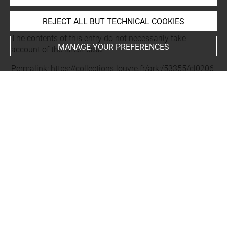
REJECT ALL BUT TECHNICAL COOKIES
Last updated on 23.12.2025
The contents of this entry do not necessarily take
MANAGE YOUR PREFERENCES
account of the latest data.
Permalink:
https://collections.louvre.fr/ark:/53355/cl0206
16738
JSON Record:
https://collections.louvre.fr/ark:/53355/cl0
20616738.json
Full entry on the collection website of the Department of
Prints and Drawings:
http://arts-graphiques.louvre.fr/detail/oeuvres/1/616738-
Rampe-et-enseignes