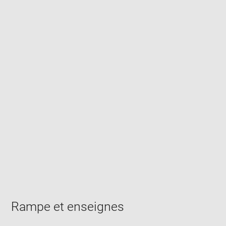
Enlarge
image
in
new
window
Rampe et enseignes