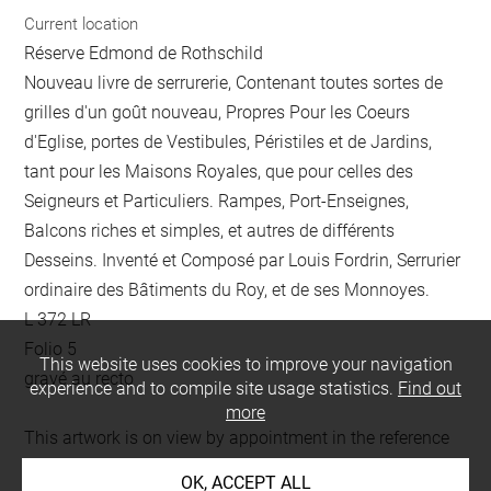
Current location
Réserve Edmond de Rothschild
Nouveau livre de serrurerie, Contenant toutes sortes de
grilles d'un goût nouveau, Propres Pour les Coeurs
d'Eglise, portes de Vestibules, Péristiles et de Jardins,
tant pour les Maisons Royales, que pour celles des
Seigneurs et Particuliers. Rampes, Port-Enseignes,
Balcons riches et simples, et autres de différents
Desseins. Inventé et Composé par Louis Fordrin, Serrurier
ordinaire des Bâtiments du Roy, et de ses Monnoyes.
L 372 LR
Folio 5
This website uses cookies to improve your navigation
gravé au recto
experience and to compile site usage statistics.
Find out
more
This artwork is on view by appointment in the reference
room for prints and drawings
OK, ACCEPT ALL