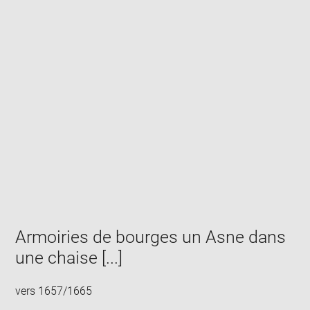
Enlarge
image
in
new
window
Armoiries de bourges un Asne dans
une chaise [...]
vers 1657/1665