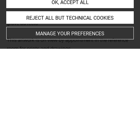
OK, ACCEPT ALL
L 290 LR
Folio 74
REJECT ALL BUT TECHNICAL COOKIES
gravé au recto
MANAGE YOUR PREFERENCES
This artwork is on view by appointment in the reference
room for prints and drawings
Last updated on 18.12.2025
The contents of this entry do not necessarily take
account of the latest data.
Permalink:
https://collections.louvre.fr/ark:/53355/cl0206
17209
JSON Record:
https://collections.louvre.fr/ark:/53355/cl0
20617209.json
Full entry on the collection website of the Department of
Prints and Drawings: