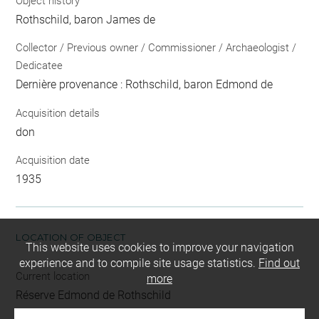
Object history
Rothschild, baron James de
Collector / Previous owner / Commissioner / Archaeologist /
Dedicatee
Dernière provenance : Rothschild, baron Edmond de
Acquisition details
don
Acquisition date
1935
LOCATION OF OBJECT
This website uses cookies to improve your navigation
experience and to compile site usage statistics.
Find out
Current location
more
Réserve Edmond de Rothschild
Recueil des plus illustres proverbes, divises en trois livres