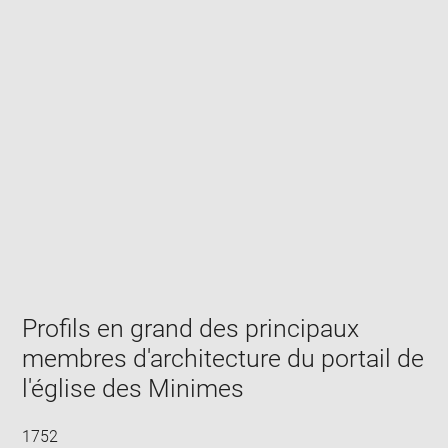
Enlarge
image
in
new
window
Profils en grand des principaux
membres d'architecture du portail de
l'église des Minimes
1752