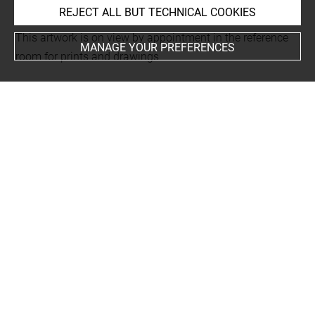
REJECT ALL BUT TECHNICAL COOKIES
This artwork is on view by appointment in the reference
MANAGE YOUR PREFERENCES
room for prints and drawings
Last updated on 18.12.2025
The contents of this entry do not necessarily take
account of the latest data.
Permalink:
https://collections.louvre.fr/ark:/53355/cl0206
17426
JSON Record:
https://collections.louvre.fr/ark:/53355/cl0
20617426.json
Full entry on the collection website of the Department of
Prints and Drawings:
http://arts-graphiques.louvre.fr/detail/oeuvres/1/617426-
Profils-en-grand-des-principaux-membres-darchitecture-
du-portail-de-leglise-des-Minimes