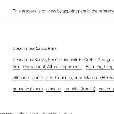
This artwork is on view by appointment in the referen
Descamps-Scrive, René
Descamps-Scrive, René, bibliophile+
-
Crette, Georges,
de+
-
Porcaboeuf, Alfred, imprimeur+
-
Flameng, Leopo
allégorie
-
poète
-
Les Trophees, Jose Maria de Hered
gouache (blanc)
-
pinceau
-
graphite (traces)
-
papier 
cessarily take account of the latest data.