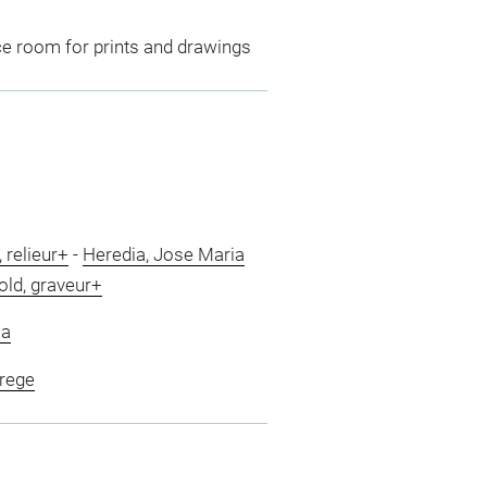
ce room for prints and drawings
 relieur+
-
Heredia, Jose Maria
ld, graveur+
ia
grege