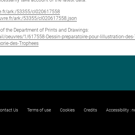
vre.fr/ark:/53355/cl020617558
louvre.fr/ark:/53355/cl020617558.json
e of the Department of Prints and Drawings:
etail/oeuvres/1/617558-Dessin-preparatoire-pour-lillustration-d
egorie-des-Trophees
ontact Us
Terms of use
Cookies
Credits
Accessibility : 