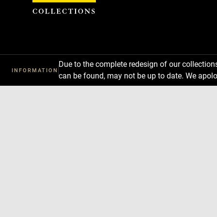
Cookies management panel
Due to the complete redesign of our collectio
INFORMATION
can be found, may not be up to date. We apolo
Download
Next
Previous