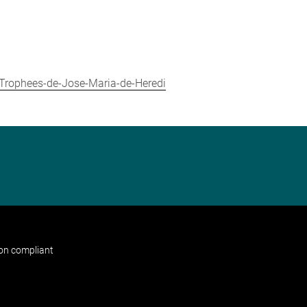
es-Trophees-de-Jose-Maria-de-Heredi
non compliant