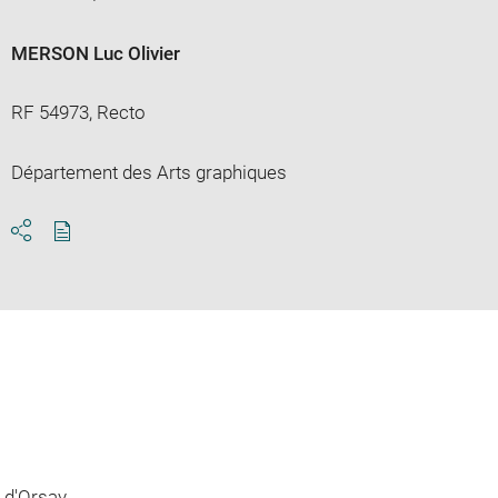
MERSON Luc Olivier
RF 54973, Recto
Département des Arts graphiques
Download
Share
pdf
 d'Orsay