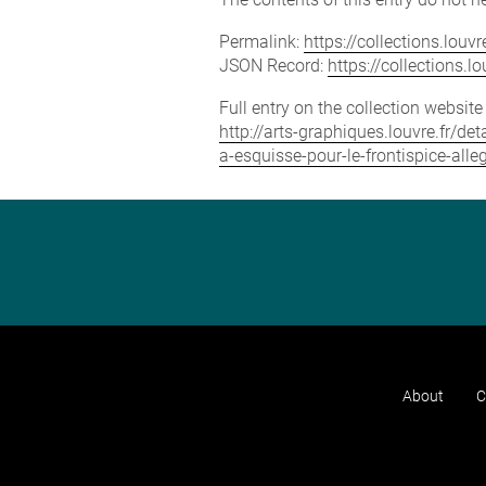
Permalink:
https://collections.lou
JSON Record:
https://collections.
Full entry on the collection websit
http://arts-graphiques.louvre.fr/d
a-esquisse-pour-le-frontispice-all
About
C