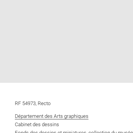
Enlarge
image
in
new
window
RF 54973, Recto
Département des Arts graphiques
Cabinet des dessins
Fonds des dessins et miniatures, collection du musée