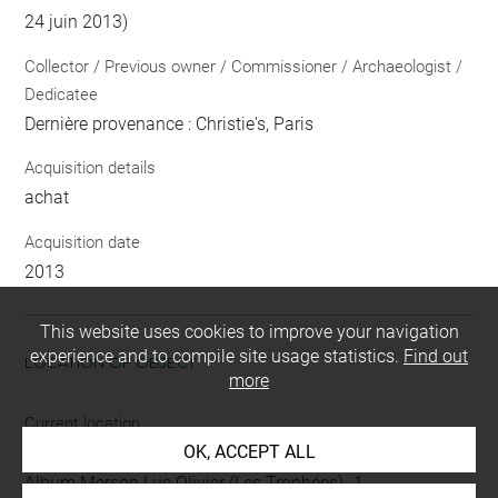
24 juin 2013)
Collector / Previous owner / Commissioner / Archaeologist /
Dedicatee
Dernière provenance : Christie's, Paris
Acquisition details
achat
Acquisition date
2013
This website uses cookies to improve your navigation
experience and to compile site usage statistics.
Find out
LOCATION OF OBJECT
more
Current location
OK, ACCEPT ALL
Réserve des grands albums
Album Merson Luc Olivier (Les Trophées) -1-