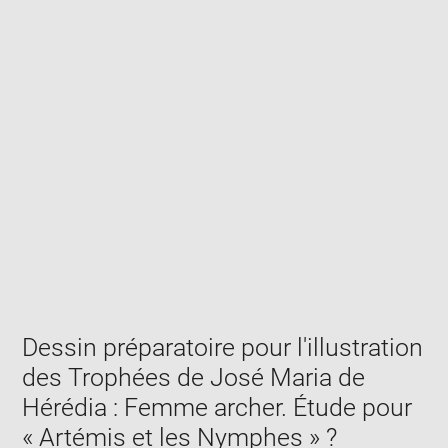
Enlarge
image
in
new
window
Dessin préparatoire pour l'illustration
des Trophées de José Maria de
Hérédia : Femme archer. Étude pour
« Artémis et les Nymphes » ?