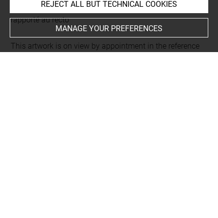
REJECT ALL BUT TECHNICAL COOKIES
Folio 33
rapporté au recto
MANAGE YOUR PREFERENCES
This artwork is on view by appointment in the reference
room for prints and drawings
INDEX
Collections
Descamps-Scrive, René
People
Artémis
-
Descamps-Scrive, René, bibliophile+
-
Crette,
Georges, relieur+
-
Heredia, Jose Maria de+
-
Porcaboeuf,
Alfred, imprimeur+
-
Flameng, Leopold, graveur+
Subjects