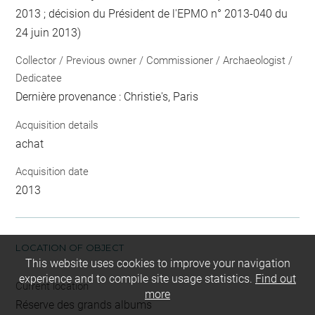
2013 ; décision du Président de l'EPMO n° 2013-040 du
24 juin 2013)
Collector / Previous owner / Commissioner / Archaeologist /
Dedicatee
Dernière provenance : Christie's, Paris
Acquisition details
achat
Acquisition date
2013
LOCATION OF OBJECT
This website uses cookies to improve your navigation
experience and to compile site usage statistics.
Find out
Current location
more
Réserve des grands albums