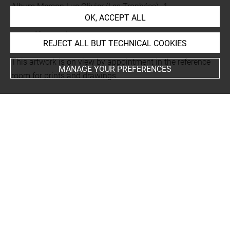
Album Merson Luc Olivier (Les Trophées) -1-
OK, ACCEPT ALL
Folio 42
rapporté au recto
REJECT ALL BUT TECHNICAL COOKIES
This artwork is on view by appointment in the reference
MANAGE YOUR PREFERENCES
room for prints and drawings
INDEX
Collections
Descamps-Scrive, René
People
Descamps-Scrive, René, bibliophile+
-
Crette, Georges,
relieur+
-
Heredia, Jose Maria de+
-
Porcaboeuf, Alfred,
imprimeur+
-
Flameng, Leopold, graveur+