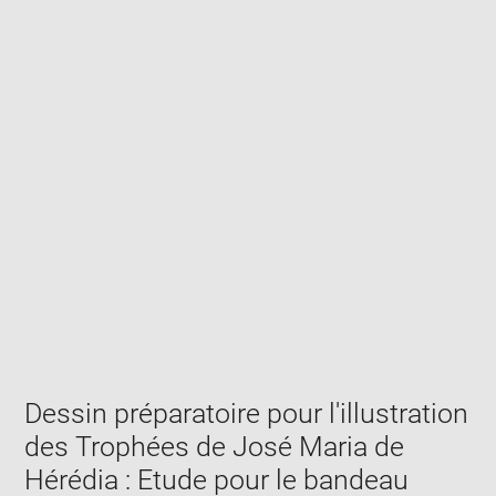
Enlarge
image
in
new
window
Dessin préparatoire pour l'illustration
des Trophées de José Maria de
Hérédia : Etude pour le bandeau