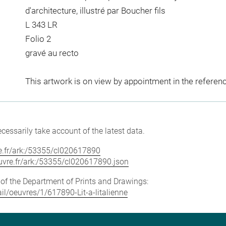
d'architecture, illustré par Boucher fils
L 343 LR
Folio 2
gravé au recto
This artwork is on view by appointment in the referen
cessarily take account of the latest data.
vre.fr/ark:/53355/cl020617890
louvre.fr/ark:/53355/cl020617890.json
e of the Department of Prints and Drawings:
tail/oeuvres/1/617890-Lit-a-litalienne