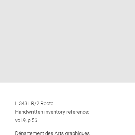
Enlarge
image
in
new
window
L 343 LR/2 Recto
Handwritten inventory reference:
vol.9, p.56
Département des Arts graphiques