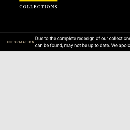
Cookies management panel
Due to the complete redesign of our collectio
INFORMATION
can be found, may not be up to date. We apolo
Download
Next
Previous