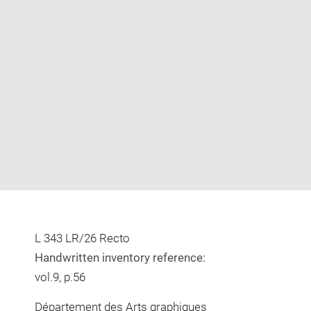
Enlarge
image
in
new
window
L 343 LR/26 Recto
Handwritten inventory reference:
vol.9, p.56
Département des Arts graphiques