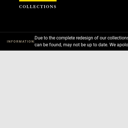
Cookies management panel
Due to the complete redesign of our collectio
INFORMATION
can be found, may not be up to date. We apolo
Download
Next
Previous