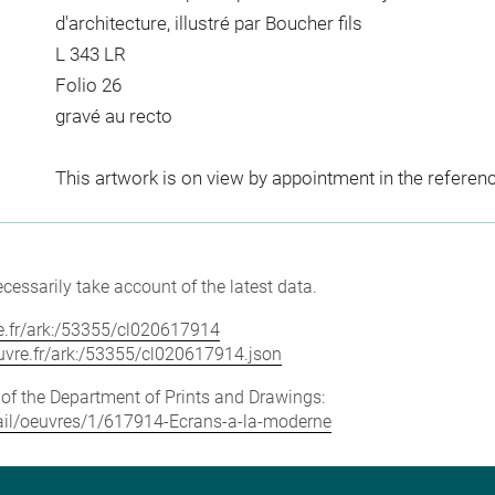
d'architecture, illustré par Boucher fils
L 343 LR
Folio 26
gravé au recto
This artwork is on view by appointment in the referen
cessarily take account of the latest data.
vre.fr/ark:/53355/cl020617914
louvre.fr/ark:/53355/cl020617914.json
e of the Department of Prints and Drawings:
etail/oeuvres/1/617914-Ecrans-a-la-moderne