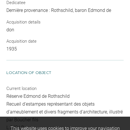
Dedicatee
Dernière provenance : Rothschild, baron Edmond de
Acquisition details
don
Acquisition date
1935
LOCATION OF OBJECT
Current location
Réserve Edmond de Rothschild
Recueil d'estampes représentant des objets
d'ameublement et divers fragments d'architecture, illustré
par Boucher fils
L 343 LR
This website uses cookies to improve your navigation