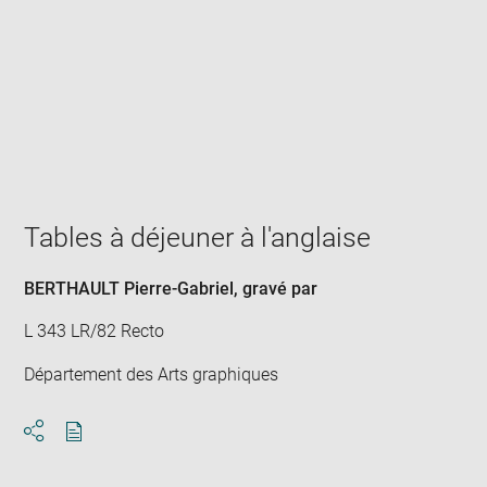
Enlarge
image
in
new
window
Tables à déjeuner à l'anglaise
BERTHAULT Pierre-Gabriel
, gravé par
L 343 LR/82 Recto
Département des Arts graphiques
Download
Share
pdf