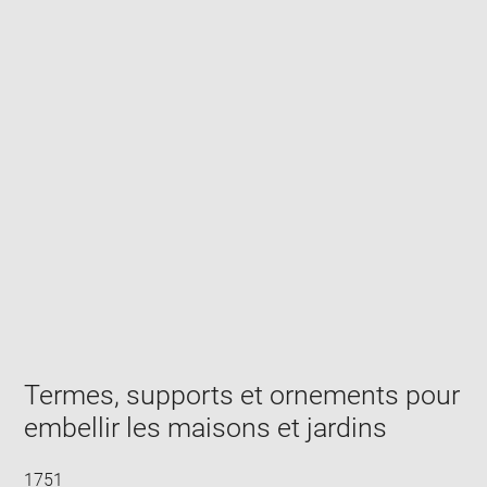
Enlarge
image
in
new
window
Termes, supports et ornements pour
embellir les maisons et jardins
1751