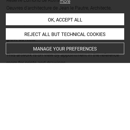
Réserve Edmond de Rothschild
more
Oeuvres d'architecture de Jean le Pautre, Architecte,
Dessinateur & Graveur du Roi. Tome troisième.
OK, ACCEPT ALL
L 397 LR/BIS
Folio 55
REJECT ALL BUT TECHNICAL COOKIES
gravé au recto
MANAGE YOUR PREFERENCES
This artwork is on view by appointment in the reference
room for prints and drawings
Last updated on 23.12.2025
The contents of this entry do not necessarily take
account of the latest data.
Permalink:
https://collections.louvre.fr/ark:/53355/cl0206
18730
JSON Record:
https://collections.louvre.fr/ark:/53355/cl0
20618730.json