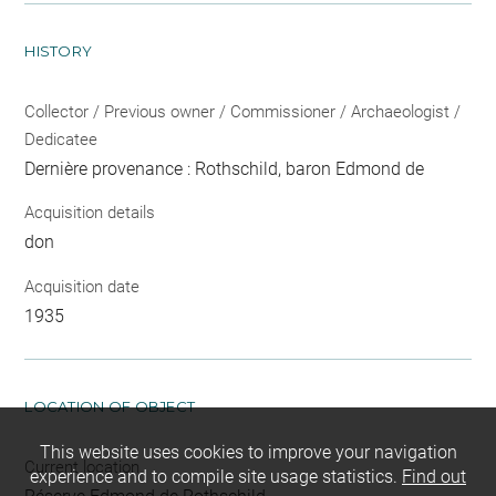
HISTORY
Collector / Previous owner / Commissioner / Archaeologist /
Dedicatee
Dernière provenance : Rothschild, baron Edmond de
Acquisition details
don
Acquisition date
1935
LOCATION OF OBJECT
This website uses cookies to improve your navigation
Current location
experience and to compile site usage statistics.
Find out