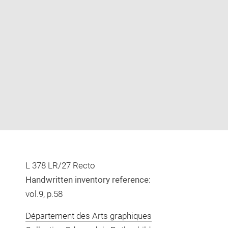
Enlarge
image
in
new
window
L 378 LR/27 Recto
Handwritten inventory reference:
vol.9, p.58
Département des Arts graphiques