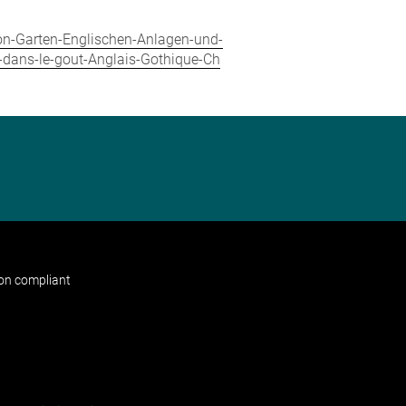
von-Garten-Englischen-Anlagen-und-
s-dans-le-gout-Anglais-Gothique-Ch
non compliant