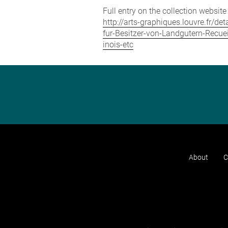
Full entry on the collection websit
http://arts-graphiques.louvre.fr/
fur-Besitzer-von-Landgutern-Recue
inois-etc
About
C