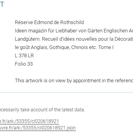
CT
Réserve Edmond de Rothschild
Ideen magazin für Liebhaber von Gärten Englischen An
Landgütern. Recueil d'idées nouvelles pour la Décorat
le goût Anglais, Gothique, Chinois etc. Tome I
L 378 LR
Folio 33
This artwork is on view by appointment in the referen
cessarily take account of the latest data.
vre.fr/ark:/53355/cl020618921
louvre.fr/ark:/53355/cl020618921.json