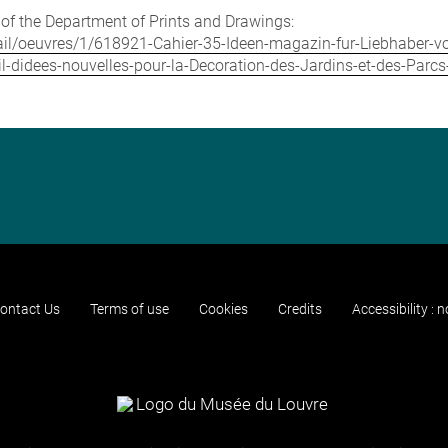
e of the Department of Prints and Drawings:
detail/oeuvres/1/618921-Cahier-35-Ideen-magazin-fur-Liebhaber-
il-didees-nouvelles-pour-la-Decoration-des-Jardins-et-des-Parc
ontact Us
Terms of use
Cookies
Credits
Accessibility : 