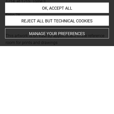
1714. et 1715. Tome II
OK, ACCEPT ALL
L 445 LR
Folio 78
REJECT ALL BUT TECHNICAL COOKIES
rapporté sur onglet
MANAGE YOUR PREFERENCES
This artwork is on view by appointment in the reference
room for prints and drawings
Last updated on 23.12.2025
The contents of this entry do not necessarily take
account of the latest data.
Permalink:
https://collections.louvre.fr/ark:/53355/cl0206
21833
JSON Record:
https://collections.louvre.fr/ark:/53355/cl0
20621833.json
Full entry on the collection website of the Department of