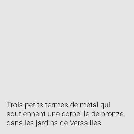
Enlarge
image
in
new
window
Trois petits termes de métal qui
soutiennent une corbeille de bronze,
dans les jardins de Versailles