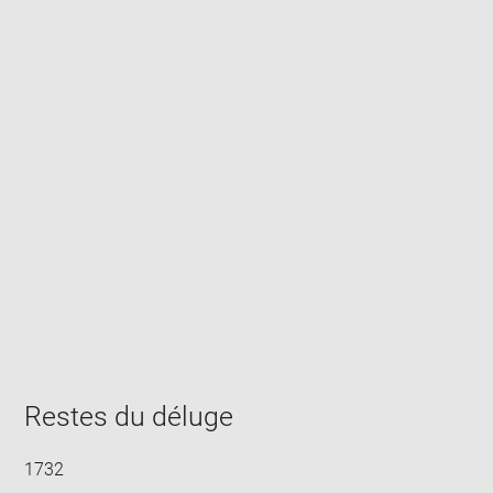
Enlarge
image
in
new
window
Restes du déluge
1732