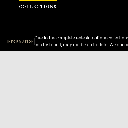
Cookies management panel
Due to the complete redesign of our collectio
INFORMATION
can be found, may not be up to date. We apolo
Download
Next
Previous