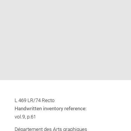
Enlarge
image
in
new
window
L 469 LR/74 Recto
Handwritten inventory reference:
vol.9, p.61
Département des Arts graphiques