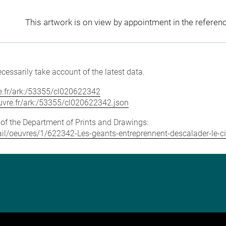
This artwork is on view by appointment in the referen
cessarily take account of the latest data.
vre.fr/ark:/53355/cl020622342
louvre.fr/ark:/53355/cl020622342.json
e of the Department of Prints and Drawings:
etail/oeuvres/1/622342-Les-geants-entreprennent-descalader-le-ci