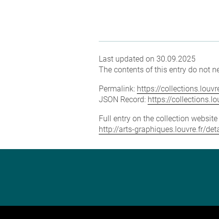
Last updated on 30.09.2025
The contents of this entry do not ne
Permalink:
https://collections.lou
JSON Record:
https://collections.
Full entry on the collection websit
http://arts-graphiques.louvre.fr/d