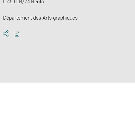
L 469 LR/74 Recto
Département des Arts graphiques
Download
Share
pdf