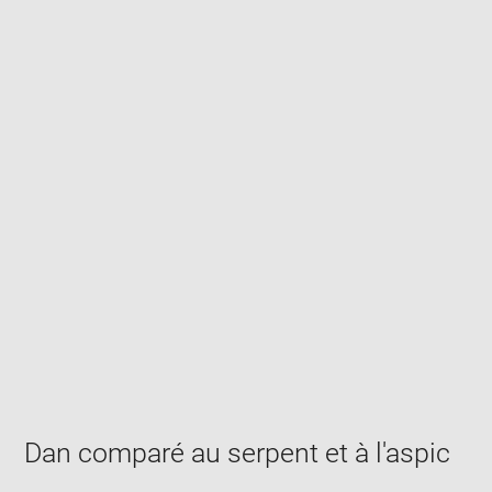
Enlarge
image
in
new
window
Dan comparé au serpent et à l'aspic