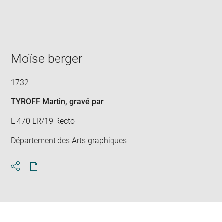
Enlarge
image
in
new
window
Moïse berger
1732
TYROFF Martin
, gravé par
L 470 LR/19 Recto
Département des Arts graphiques
Download
Share
pdf