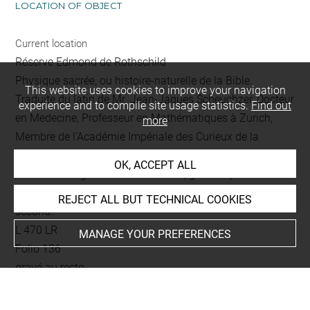
LOCATION OF OBJECT
Current location
Réserve Edmond de Rothschild
Physique sacrée, ou histoire-naturelle de la Bible.
This website uses cookies to improve your navigation
Traduite du latin de Mr. Jean-Jaques Scheuchzer, Docteur
experience and to compile site usage statistics.
Find out
en Medecine, Professeur en Mathématiques à Zurich,
more
Membre de l'Académie Impériale des Curieux de la
Nature, & des Societés Royales d'Angleterre & de Prusse.
OK, ACCEPT ALL
Enrichie de Figures en Taille-douce, gravées par les soins
de Jean-André Pfeffel, Graveur de S. M. Impériale. Tome
REJECT ALL BUT TECHNICAL COOKIES
second.
L 470 LR
MANAGE YOUR PREFERENCES
Folio 136
gravé au recto
This artwork is on view by appointment in the reference