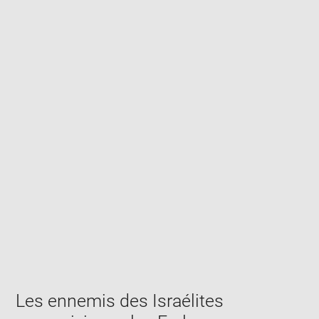
Enlarge
image
in
new
window
Les ennemis des Israélites