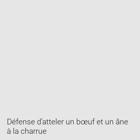
Enlarge
image
in
new
window
Défense d'atteler un bœuf et un âne
à la charrue