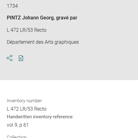
1734
PINTZ Johann Georg
, gravé par
L 472 LR/53 Recto
Département des Arts graphiques
Download
Share
pdf
Inventory number
L 472 LR/53 Recto
Handwritten inventory reference:
vol.9, p.61
Collection