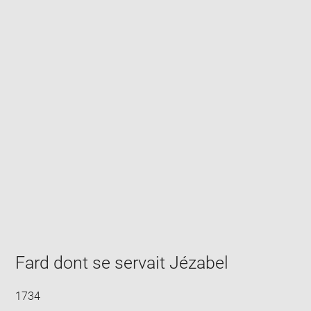
Enlarge
image
in
new
window
Fard dont se servait Jézabel
1734