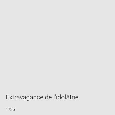
Enlarge
image
in
new
window
Extravagance de l'idolâtrie
1735