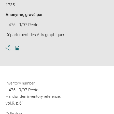
1735
Anonyme
, gravé par
L 475 LR/97 Recto
Département des Arts graphiques
Download
Share
pdf
Inventory number
L 475 LR/97 Recto
Handwritten inventory reference:
vol.9, p.61
Collection