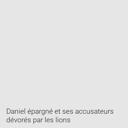
Enlarge
image
in
new
window
Daniel épargné et ses accusateurs
dévorés par les lions