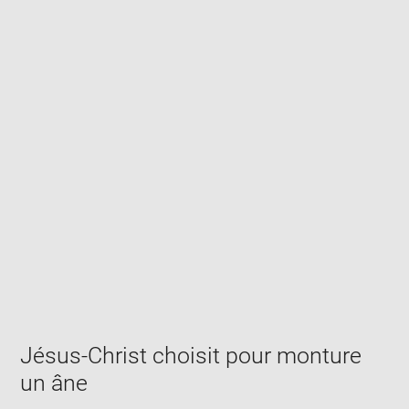
Enlarge
image
in
new
window
Jésus-Christ choisit pour monture
un âne