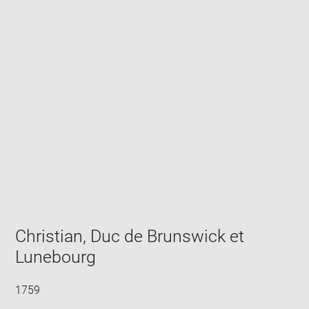
Enlarge
image
in
new
window
Christian, Duc de Brunswick et
Lunebourg
1759