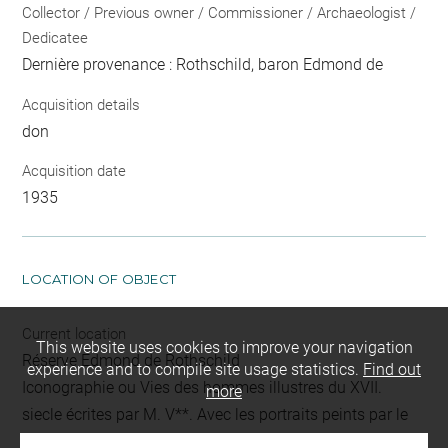
Collector / Previous owner / Commissioner / Archaeologist /
Dedicatee
Dernière provenance : Rothschild, baron Edmond de
Acquisition details
don
Acquisition date
1935
LOCATION OF OBJECT
Current location
This website uses cookies to improve your navigation
Réserve Edmond de Rothschild
experience and to compile site usage statistics.
Find out
Iconographie ou Vies des hommes illustres du XVII.
more
siecle écrites par M. V**. Avec les portraits peints par le
fameux Antoine van Dyck et gravées sous sa direction