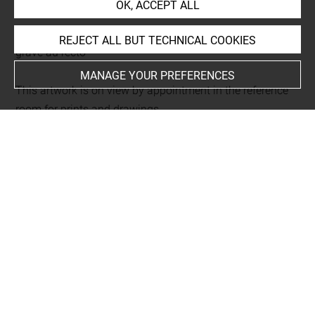
OK, ACCEPT ALL
L 518 LR
Folio 33
REJECT ALL BUT TECHNICAL COOKIES
gravé au recto
MANAGE YOUR PREFERENCES
This artwork is on view by appointment in the reference
room for prints and drawings
Last updated on 06.10.2025
The contents of this entry do not necessarily take
account of the latest data.
Permalink:
https://collections.louvre.fr/ark:/53355/cl0206
23331
JSON Record:
https://collections.louvre.fr/ark:/53355/cl0
20623331.json
Full entry on the collection website of the Department of
Prints and Drawings: