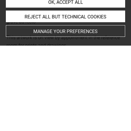
OK, ACCEPT ALL
L 518 LR
Folio 53
REJECT ALL BUT TECHNICAL COOKIES
gravé au recto
MANAGE YOUR PREFERENCES
This artwork is on view by appointment in the reference
room for prints and drawings
Last updated on 06.10.2025
The contents of this entry do not necessarily take
account of the latest data.
Permalink:
https://collections.louvre.fr/ark:/53355/cl0206
23341
JSON Record:
https://collections.louvre.fr/ark:/53355/cl0
20623341.json
Full entry on the collection website of the Department of
Prints and Drawings: