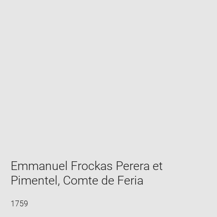
Enlarge
image
in
new
window
Emmanuel Frockas Perera et
Pimentel, Comte de Feria
1759