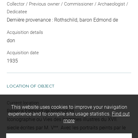
Collector / Previous owner / Commissioner / Archaeologist /
Dedicatee
Dernière provenance : Rothschild, baron Edmond de
Acquisition details
don
Acquisition date
1935
LOCATION OF OBJECT
Current location
This website uses cookies to improve your navigation
Réserve Edmond de Rothschild
experience and to compile site usage statistics.
Find out
Iconographie ou Vies des hommes illustres du XVII.
more
siecle écrites par M. V**. Avec les portraits peints par le
fameux Antoine van Dyck et gravées sous sa direction