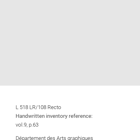
Enlarge
image
in
new
window
L 518 LR/108 Recto
Handwritten inventory reference:
vol.9, p.63
Département des Arts graphiques