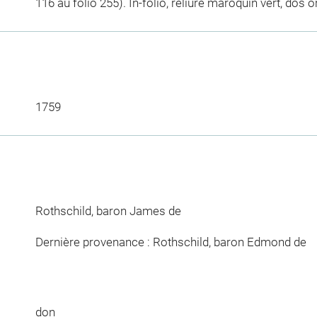
116 au folio 255). In-folio, reliure maroquin vert, dos 
1759
Rothschild, baron James de
Dernière provenance : Rothschild, baron Edmond de
don