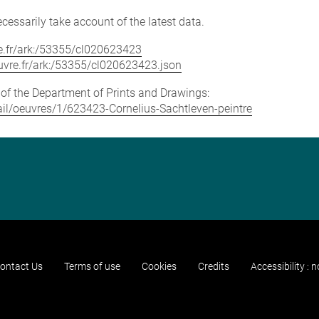
cessarily take account of the latest data.
vre.fr/ark:/53355/cl020623423
louvre.fr/ark:/53355/cl020623423.json
e of the Department of Prints and Drawings:
etail/oeuvres/1/623423-Cornelius-Sachtleven-peintre
ontact Us
Terms of use
Cookies
Credits
Accessibility : 