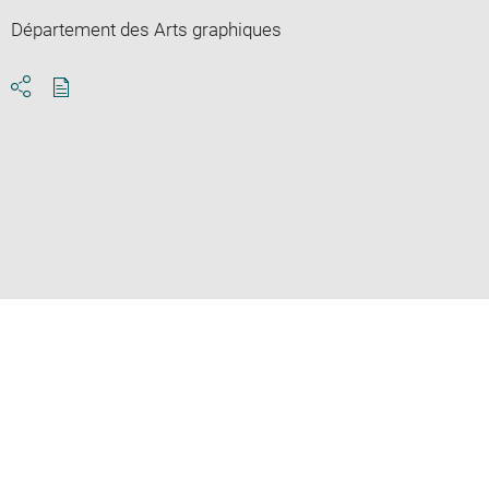
Département des Arts graphiques
Download
Share
pdf