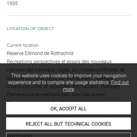
1935
LOCATION OF OBJECT
Current location
Réserve Edmond de Rothschild
Recreations perspectives et essais des nouveaus
cabinets des berceaus, cages, ou volieres artificieles, et
This website uses cookies to improve your navigation
attiques des jardinages qui contiennent Plusieurs
experience and to compile site usage statistics.
Find out
inventions utiles, et agreables des Cadrans, Horloges -
more
Elementaires et mechaniques avec des autres
Representations des Carrillons pour enseigner la façon,
OK, ACCEPT ALL
de faire et construire les Clochettes de vers, ou de metal,
si l'on veut ordonner une musique par le vent, inv. et
REJECT ALL BUT TECHNICAL COOKIES
design. J. J. Schubler. Math. Arch. Peint. et Sculpt. (2ème
exemplaire)