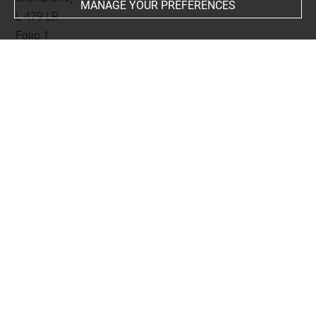
MANAGE YOUR PREFERENCES
L 479 LR
Folio 1
gravé au recto
This artwork is on view by appointment in the reference
room for prints and drawings
Last updated on 02.10.2025
The contents of this entry do not necessarily take
account of the latest data.
Permalink:
https://collections.louvre.fr/ark:/53355/cl0206
23698
JSON Record:
https://collections.louvre.fr/ark:/53355/cl0
20623698.json
Full entry on the collection website of the Department of
Prints and Drawings: